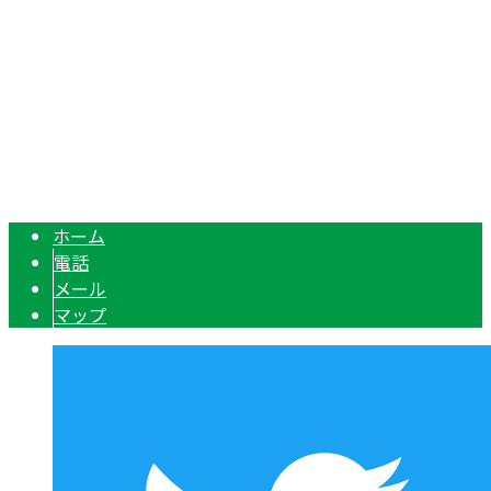
TEL：0566-93-2388 / FAX：0566-93-2399
製缶業・溶接業なら愛知県安城市の『株式会社颯工業』へ｜
Copyright © 株式会社颯工業は愛知県名古屋市などからステンレス溶接・
タンク製缶のご依頼を受付中！. All rights reserved.
ホーム
電話
メール
マップ