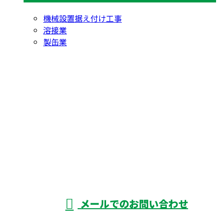
機械設置据え付け工事
溶接業
製缶業
お問い合わせ
お電話でのお問い合わせ
0566-93-2388
株式会社颯工業は
愛知県名古屋市な
受付／8：30～17：30
メールでのお問い合わせ