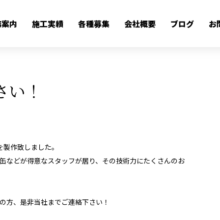
さい！
務案内
施工実績
各種募集
会社概要
ブログ
お
BLOG
さい！
を製作致しました。
缶などが得意なスタッフが居り、その技術力にたくさんのお
の方、是非当社までご連絡下さい！