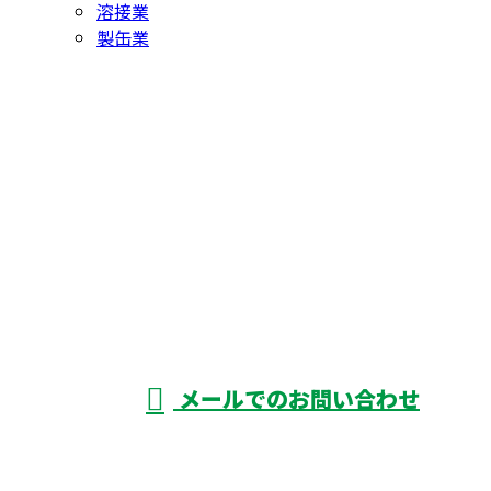
溶接業
製缶業
お問い合わせ
お電話でのお問い合わせ
0566-93-2388
株式会社颯工業は
愛知県名古屋市な
受付／8：30～17：30
メールでのお問い合わせ